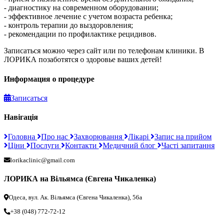
- диагностику на современном оборудовании;
- эффективное лечение с учетом возраста ребенка;
- контроль терапии до выздоровления;
- рекомендации по профилактике рецидивов.
Записаться можно через сайт или по телефонам клиники. В
ЛОРИКА позаботятся о здоровье ваших детей!
Информация о процедуре
Записаться
Навігація
Головна
Про нас
Захворювання
Лікарі
Запис на прийом
Ціни
Послуги
Контакти
Медичний блог
Часті запитання
lorikaclinic@gmail.com
ЛОРИКА на Вільямса (Євгена Чикаленка)
Одеса, вул. Ак. Вільямса (Євгена Чикаленка), 56а
+38 (048) 772-72-12