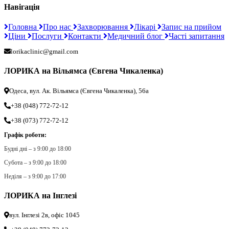
Навігація
Головна
Про нас
Захворювання
Лікарі
Запис на прийом
Ціни
Послуги
Контакти
Медичний блог
Часті запитання
lorikaclinic@gmail.com
ЛОРИКА на Вільямса (Євгена Чикаленка)
Одеса, вул. Ак. Вільямса (Євгена Чикаленка), 56а
+38 (048) 772-72-12
+38 (073) 772-72-12
Графік роботи:
Будні дні – з 9:00 до 18:00
Субота – з 9:00 до 18:00
Неділя – з 9:00 до 17:00
ЛОРИКА на Інглезі
вул. Інглезі 2в, офіс 1045