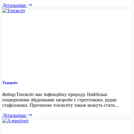
Детальніше
Тонзиліт
&nbsp;Тонзиліт має інфекційну природу. Найбільш
поширеними збудниками хвороби є стрептококи, рідше
стафілококи. Причиною тонзиліту також можуть стати...
Детальніше