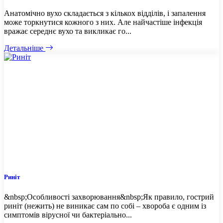
Анатомічно вухо складається з кількох відділів, і запалення
може торкнутися кожного з них. Але найчастіше інфекція
вражає середнє вухо та викликає го...
Детальніше
Риніт
&nbsp;Особливості захворювання&nbsp;Як правило, гострий
риніт (нежить) не виникає сам по собі – хвороба є одним із
симптомів вірусної чи бактеріально...