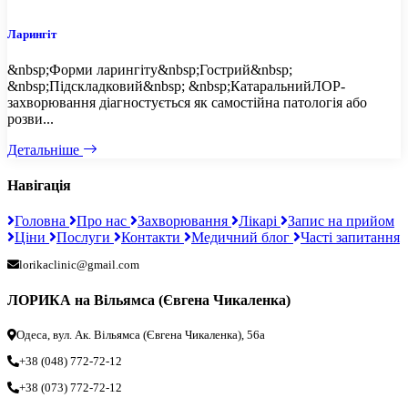
Ларингіт
&nbsp;Форми ларингіту&nbsp;Гострий&nbsp;
&nbsp;Підскладковий&nbsp; &nbsp;КатаральнийЛОР-
захворювання діагностується як самостійна патологія або
розви...
Детальніше
Навігація
Головна
Про нас
Захворювання
Лікарі
Запис на прийом
Ціни
Послуги
Контакти
Медичний блог
Часті запитання
lorikaclinic@gmail.com
ЛОРИКА на Вільямса (Євгена Чикаленка)
Одеса, вул. Ак. Вільямса (Євгена Чикаленка), 56а
+38 (048) 772-72-12
+38 (073) 772-72-12