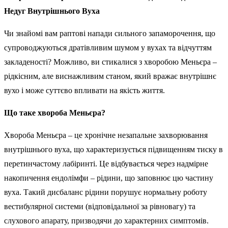
Недуг Внутрішнього Вуха
Чи знайомі вам раптові напади сильного запаморочення, що
супроводжуються дратівливим шумом у вухах та відчуттям
закладеності? Можливо, ви стикалися з хворобою Меньєра –
рідкісним, але виснажливим станом, який вражає внутрішнє
вухо і може суттєво впливати на якість життя.
Що таке хвороба Меньєра?
Хвороба Меньєра – це хронічне незапальне захворювання
внутрішнього вуха, що характеризується підвищенням тиску в
перетинчастому лабіринті. Це відбувається через надмірне
накопичення ендолімфи – рідини, що заповнює цю частину
вуха. Такий дисбаланс рідини порушує нормальну роботу
вестибулярної системи (відповідальної за рівновагу) та
слухового апарату, призводячи до характерних симптомів.