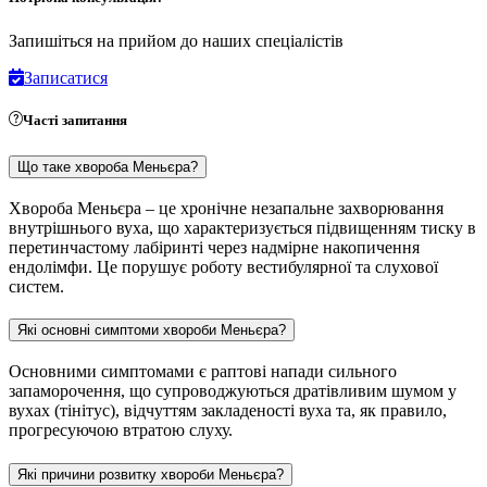
Запишіться на прийом до наших спеціалістів
Записатися
Часті запитання
Що таке хвороба Меньєра?
Хвороба Меньєра – це хронічне незапальне захворювання
внутрішнього вуха, що характеризується підвищенням тиску в
перетинчастому лабіринті через надмірне накопичення
ендолімфи. Це порушує роботу вестибулярної та слухової
систем.
Які основні симптоми хвороби Меньєра?
Основними симптомами є раптові напади сильного
запаморочення, що супроводжуються дратівливим шумом у
вухах (тінітус), відчуттям закладеності вуха та, як правило,
прогресуючою втратою слуху.
Які причини розвитку хвороби Меньєра?