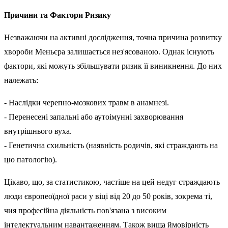
Причини та Фактори Ризику
Незважаючи на активні дослідження, точна причина розвитку
хвороби Меньєра залишається нез'ясованою. Однак існують
фактори, які можуть збільшувати ризик її виникнення. До них
належать:
- Наслідки черепно-мозкових травм в анамнезі.
- Перенесені запальні або аутоімунні захворювання
внутрішнього вуха.
- Генетична схильність (наявність родичів, які страждають на
цю патологію).
Цікаво, що, за статистикою, частіше на цей недуг страждають
люди європеоїдної раси у віці від 20 до 50 років, зокрема ті,
чия професійна діяльність пов'язана з високим
інтелектуальним навантаженням. Також вища ймовірність