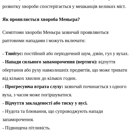
розвитку хвороби спостерігається у мешканців великих міст.
Як проявляється хвороба Меньєра?
Симптоми хвороби Меньєра зазвичай проявляються
раптовими нападами і можуть включати:
-
Тинітус:
постійний або періодичний шум, дзвін, гул у вухах.
-
Напади сильного запаморочення (вертиго):
відчуття
обертання або руху навколишніх предметів, що може тривати
від кількох хвилин до кількох годин.
-
Прогресуюча втрата слуху:
зазвичай починається з одного
вуха, з часом може погіршуватися.
-
Відчуття закладеності або тиску у вусі.
- Нудота та блювання, що супроводжують напади
запаморочення.
- Підвищена пітливість.