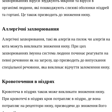
захворюваннях віруси збуджують мікроби та віруси в
організмі людини, які пошкоджують слизові оболонки ніздрей
та гортані. Це також призводить до зниження нюху.
Аллергічні захворювання
Алергічні захворювання, такі як алергія на пилок чи алергія на
кота можуть викликати зниження нюху. При цих
захворюваннях імунна система людини починає реагувати на
певні речовини як на загрозу, що призводить до випускання
спеціальної речовини, яка викликає відчуття заломлення нюху.
Кровоточення в ніздрях
Кровотеча в ніздрях також може викликати зниження нюху.
При кровотечі в ніздрях кров потрапляє в ніздри, де вона
потрапляє на рецептори нюху, призводячи до зниження його