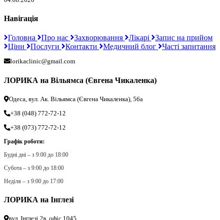
Навігація
Головна
Про нас
Захворювання
Лікарі
Запис на прийом
Ціни
Послуги
Контакти
Медичний блог
Часті запитання
lorikaclinic@gmail.com
ЛОРИКА на Вільямса (Євгена Чикаленка)
Одеса, вул. Ак. Вільямса (Євгена Чикаленка), 56а
+38 (048) 772-72-12
+38 (073) 772-72-12
Графік роботи:
Будні дні – з 9:00 до 18:00
Субота – з 9:00 до 18:00
Неділя – з 9:00 до 17:00
ЛОРИКА на Інглезі
вул. Інглезі 2в, офіс 1045