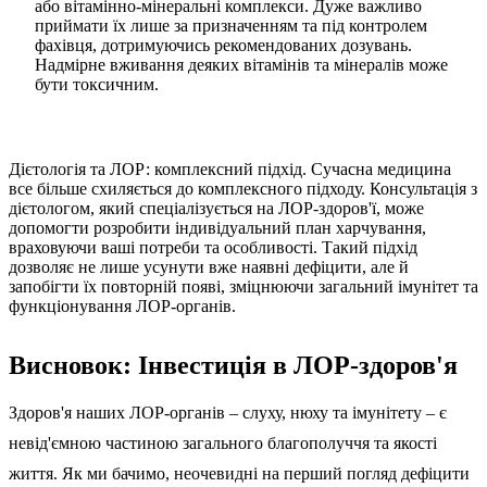
або вітамінно-мінеральні комплекси. Дуже важливо
приймати їх лише за призначенням та під контролем
фахівця, дотримуючись рекомендованих дозувань.
Надмірне вживання деяких вітамінів та мінералів може
бути токсичним.
Дієтологія та ЛОР: комплексний підхід. Сучасна медицина
все більше схиляється до комплексного підходу. Консультація з
дієтологом, який спеціалізується на ЛОР-здоров'ї, може
допомогти розробити індивідуальний план харчування,
враховуючи ваші потреби та особливості. Такий підхід
дозволяє не лише усунути вже наявні дефіцити, але й
запобігти їх повторній появі, зміцнюючи загальний імунітет та
функціонування ЛОР-органів.
Висновок: Інвестиція в ЛОР-здоров'я
Здоров'я наших ЛОР-органів – слуху, нюху та імунітету – є
невід'ємною частиною загального благополуччя та якості
життя. Як ми бачимо, неочевидні на перший погляд дефіцити