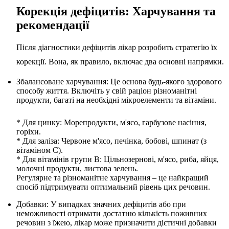
Корекція дефіцитів: Харчування та
рекомендації
Після діагностики дефіцитів лікар розробить стратегію їх
корекції. Вона, як правило, включає два основні напрямки.
Збалансоване харчування: Це основа будь-якого здорового
способу життя. Включіть у свій раціон різноманітні
продукти, багаті на необхідні мікроелементи та вітаміни.
* Для цинку: Морепродукти, м'ясо, гарбузове насіння,
горіхи.
* Для заліза: Червоне м'ясо, печінка, бобові, шпинат (з
вітаміном C).
* Для вітамінів групи B: Цільнозернові, м'ясо, риба, яйця,
молочні продукти, листова зелень.
Регулярне та різноманітне харчування – це найкращий
спосіб підтримувати оптимальний рівень цих речовин.
Добавки: У випадках значних дефіцитів або при
неможливості отримати достатню кількість поживних
речовин з їжею, лікар може призначити дієтичні добавки