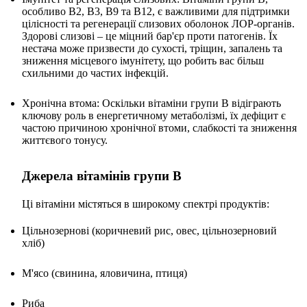
особливо B2, B3, B9 та B12, є важливими для підтримки
цілісності та регенерації слизових оболонок ЛОР-органів.
Здорові слизові – це міцний бар'єр проти патогенів. Їх
нестача може призвести до сухості, тріщин, запалень та
зниження місцевого імунітету, що робить вас більш
схильними до частих інфекцій.
Хронічна втома: Оскільки вітаміни групи B відіграють
ключову роль в енергетичному метаболізмі, їх дефіцит є
частою причиною хронічної втоми, слабкості та зниження
життєвого тонусу.
Джерела вітамінів групи B
Ці вітаміни містяться в широкому спектрі продуктів:
Цільнозернові (коричневий рис, овес, цільнозерновий
хліб)
М'ясо (свинина, яловичина, птиця)
Риба