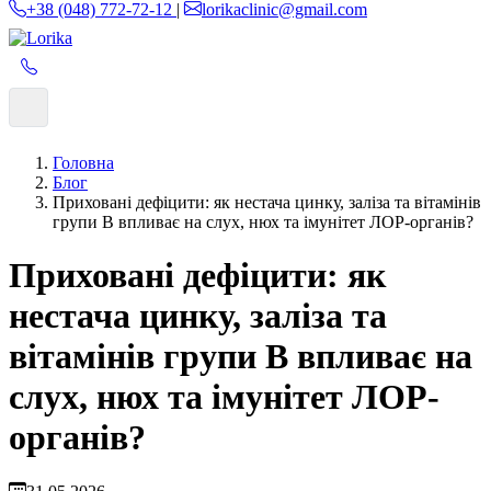
+38 (048) 772-72-12
|
lorikaclinic@gmail.com
ЗАПИСАТИСЯ
Головна
Блог
Приховані дефіцити: як нестача цинку, заліза та вітамінів
групи B впливає на слух, нюх та імунітет ЛОР-органів?
Приховані дефіцити: як
нестача цинку, заліза та
вітамінів групи B впливає на
слух, нюх та імунітет ЛОР-
органів?