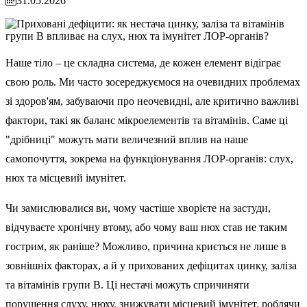
31.05.2026
Наше тіло – це складна система, де кожен елемент відіграє
свою роль. Ми часто зосереджуємося на очевидних проблемах
зі здоров'ям, забуваючи про неочевидні, але критично важливі
фактори, такі як баланс мікроелементів та вітамінів. Саме ці
"дрібниці" можуть мати величезний вплив на наше
самопочуття, зокрема на функціонування ЛОР-органів: слух,
нюх та місцевий імунітет.
Чи замислювалися ви, чому частіше хворієте на застуди,
відчуваєте хронічну втому, або чому ваш нюх став не таким
гострим, як раніше? Можливо, причина криється не лише в
зовнішніх факторах, а й у прихованих дефіцитах цинку, заліза
та вітамінів групи B. Ці нестачі можуть спричиняти
порушення слуху, нюху, знижувати місцевий імунітет, роблячи