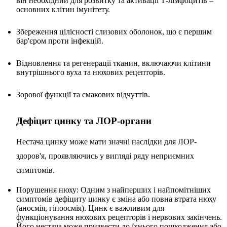
він необхідний для розвитку та активації Т-лімфоцитів –
основних клітин імунітету.
Збереження цілісності слизових оболонок, що є першим
бар'єром проти інфекцій.
Відновлення та регенерації тканин, включаючи клітини
внутрішнього вуха та нюхових рецепторів.
Зорової функції та смакових відчуттів.
Дефіцит цинку та ЛОР-органи
Нестача цинку може мати значні наслідки для ЛОР-
здоров'я, проявляючись у вигляді ряду неприємних
симптомів.
Порушення нюху: Одним з найперших і найпомітніших
симптомів дефіциту цинку є зміна або повна втрата нюху
(аносмія, гіпоосмія). Цинк є важливим для
функціонування нюхових рецепторів і нервових закінчень.
Його нестача може призвести до їхнього пошкодження або