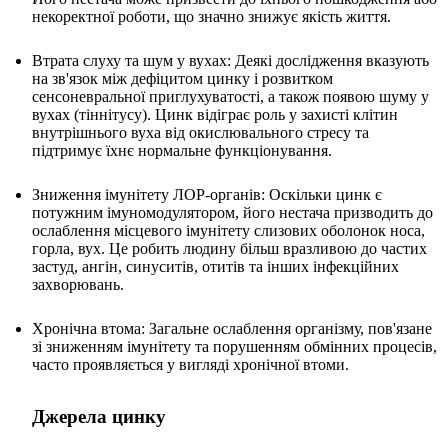
некоректної роботи, що значно знижує якість життя.
Втрата слуху та шум у вухах: Деякі дослідження вказують
на зв'язок між дефіцитом цинку і розвитком
сенсоневральної приглухуватості, а також появою шуму у
вухах (тіннітусу). Цинк відіграє роль у захисті клітин
внутрішнього вуха від окислювального стресу та
підтримує їхнє нормальне функціонування.
Зниження імунітету ЛОР-органів: Оскільки цинк є
потужним імуномодулятором, його нестача призводить до
ослаблення місцевого імунітету слизових оболонок носа,
горла, вух. Це робить людину більш вразливою до частих
застуд, ангін, синуситів, отитів та інших інфекційних
захворювань.
Хронічна втома: Загальне ослаблення організму, пов'язане
зі зниженням імунітету та порушенням обмінних процесів,
часто проявляється у вигляді хронічної втоми.
Джерела цинку