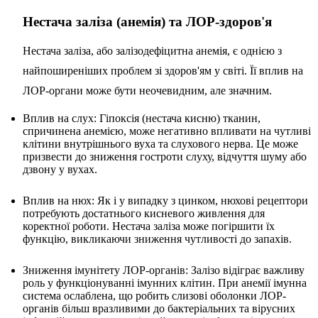
Нестача заліза (анемія) та ЛОР-здоров'я
Нестача заліза, або залізодефіцитна анемія, є однією з
найпоширеніших проблем зі здоров'ям у світі. Її вплив на
ЛОР-органи може бути неочевидним, але значним.
Вплив на слух: Гіпоксія (нестача кисню) тканин,
спричинена анемією, може негативно впливати на чутливі
клітини внутрішнього вуха та слухового нерва. Це може
призвести до зниження гостроти слуху, відчуття шуму або
дзвону у вухах.
Вплив на нюх: Як і у випадку з цинком, нюхові рецептори
потребують достатнього кисневого живлення для
коректної роботи. Нестача заліза може погіршити їх
функцію, викликаючи зниження чутливості до запахів.
Зниження імунітету ЛОР-органів: Залізо відіграє важливу
роль у функціонуванні імунних клітин. При анемії імунна
система ослаблена, що робить слизові оболонки ЛОР-
органів більш вразливими до бактеріальних та вірусних