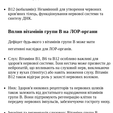
B12 (кобаламін): Незамінний для утворення червоних
кров'яних тілець, функціонування нервової системи та
синтезу ДНК.
Вплив вітамінів групи B на ЛОР-органи
Дефіцит будь-якого з вітамінів групи B може мати
негативні наслідки для ЛОР-органів.
Слух: Вітаміни B1, B6 та B12 особливо важливі для
здоров'я нервової системи. Їхня нестача може призвести до
нейропатій, що впливають на слуховий нерв, викликаючи
шум у вухах (тіннітус) або навіть зниження слуху. Вітамін
B12 також відіграє роль у захисті нервових волокон.
Нюх: Здоров'я нюхових рецепторів та нервових шляхів
також залежить від достатнього надходження вітамінів
групи B. Вони підтримують регенерацію клітин та
передачу нервових імпульсів, забезпечуючи гостроту нюху.
Імунітет та регенерація слизових: Вітаміни групи B,