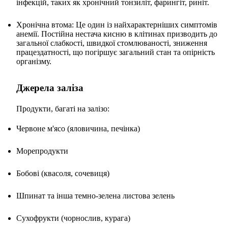
інфекцій, таких як хронічний тонзиліт, фарингіт, риніт.
Хронічна втома: Це один із найхарактерніших симптомів
анемії. Постійна нестача кисню в клітинах призводить до
загальної слабкості, швидкої стомлюваності, зниження
працездатності, що погіршує загальний стан та опірність
організму.
Джерела заліза
Продукти, багаті на залізо:
Червоне м'ясо (яловичина, печінка)
Морепродукти
Бобові (квасоля, сочевиця)
Шпинат та інша темно-зелена листова зелень
Сухофрукти (чорнослив, курага)