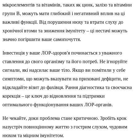
мікроелементів та вітамінів, таких як цинк, залізо та вітаміни
групи B, можуть мати глибокий і негативний вплив на ці
важливі функції. Від порушення нюху та втрати слуху до
хронічної втоми та зниження імунітету – ці нестачі можуть
значно погіршити ваше самопочуття.
Інвестиція у ваше ЛОР-здоров'я починається з уважного
ставлення до свого організму та його потреб. Не ігноруйте
сигнали, які надсилає ваше тіло. Якщо ви помітили у себе
симптоми, що можуть вказувати на приховані дефіцити, не
відкладайте візит до фахівця. Рання діагностика та своєчасна
корекція – це ключ до відновлення та підтримки
оптимального функціонування ваших ЛОР-органів.
Не чекайте, доки проблема стане критичною. Зробіть крок
назустріч повноцінному життю з гострим слухом, чудовим
нюхом та міцним імунітетом.